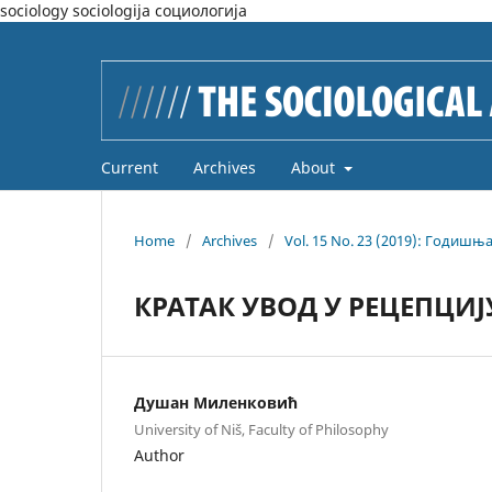
sociology sociologija социологија
Current
Archives
About
Home
/
Archives
/
Vol. 15 No. 23 (2019): Годишња
КРАТАК УВОД У РЕЦЕПЦИЈ
Душан Миленковић
University of Niš, Faculty of Philosophy
Author