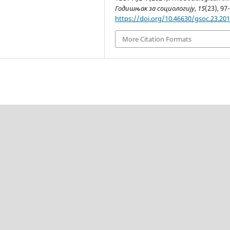
Годишњак за социологију
,
15
(23), 97
https://doi.org/10.46630/gsoc.23.201
More Citation Formats