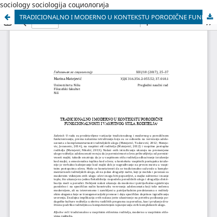
sociology sociologija социологија
TRADICIONALNO I MODERNO U KONTEKSTU PORODIČNE FUNKCIONALNOSTI I VASPITNOG STILA RODITELJA