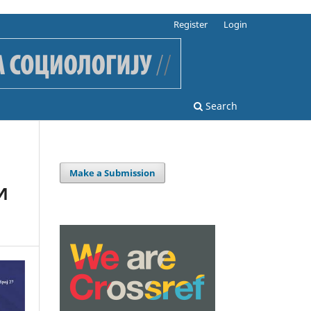
Register
Login
Search
Make a Submission
И