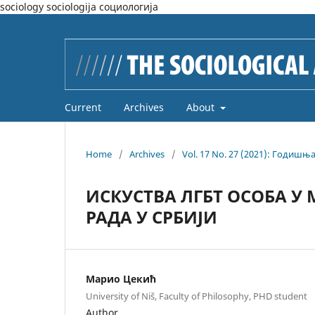
sociology sociologija социологија
Current
Archives
About
Home
/
Archives
/
Vol. 17 No. 27 (2021): Годишња
ИСКУСТВА ЛГБТ ОСОБА 
РАДА У СРБИЈИ
Марио Цекић
University of Niš, Faculty of Philosophy, PHD student
Author