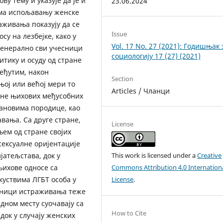
у тему и указује да је и
23.06.2024
ма испољавању женске
аживања показују да се
Issue
су на лезбејке, како у
Vol. 17 No. 27 (2021): Годишњак 
Генерално сви учесници
социологију 17 (27) (2021)
тику и осуду од стране
еђутим, након
Section
ој или већој мери то
Articles / Чланци
ене њихових међусобних
лановима породице, као
вања. Са друге стране,
License
њем од стране својих
сексуалне оријентације
атељстава, док у
This work is licensed under a
Creative
 њихове односе са
Commons Attribution 4.0 Internation
куствима ЛГБТ особа у
License
.
есници истраживања теже
дном месту суочавају са
How to Cite
ок у случају женских