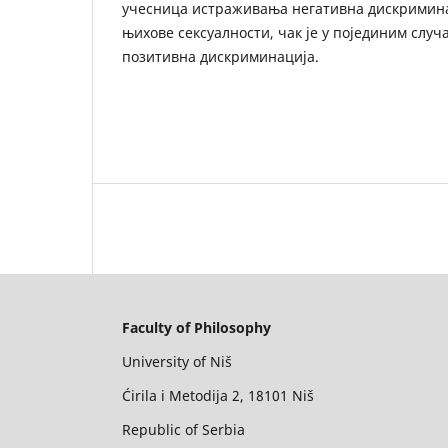
учесница истраживања негативна дискримина
њихове сексуалности, чак је у појединим случ
позитивна дискриминација.
Faculty of Philosophy
University of Niš
Ćirila i Metodija 2, 18101 Niš
Republic of Serbia