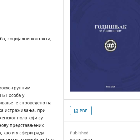
ба, социјални контакти,
фокус-групним
ГБТ особа у
ивање је спроведено на
ика истраживања, при
PDF
енског пола који су
снову представљених
, као и у сфери рада
Published