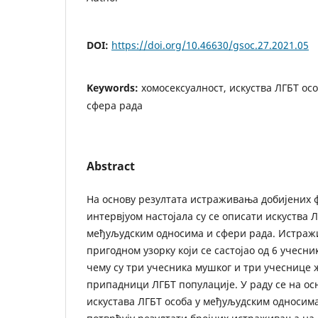
DOI:
https://doi.org/10.46630/gsoc.27.2021.05
Keywords:
хомосексуалност, искуства ЛГБТ осо
сфера рада
Abstract
На основу резултата истраживања добијених 
интервјуом настојала су се описати искуства Л
међуљудским односима и сфери рада. Истраж
пригодном узорку који се састојао од 6 учесн
чему су три учесника мушког и три учеснице ж
припадници ЛГБТ популације. У раду се на о
искустава ЛГБТ особа у међуљудским односима