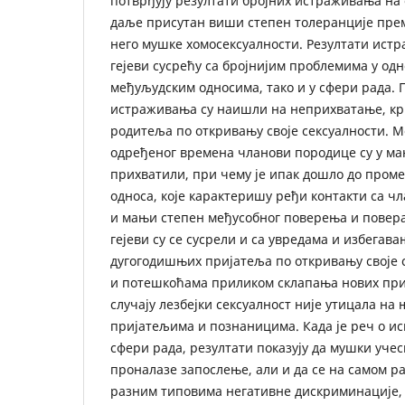
потврђују резултати бројних истраживања на ов
даље присутан виши степен толеранције пре
него мушке хомосексуалности. Резултати истр
гејеви сусрећу са бројнијим проблемима у одно
међуљудским односима, тако и у сфери рада. 
истраживања су наишли на неприхватање, кри
родитеља по откривању своје сексуалности. М
одређеног времена чланови породице су у мањ
прихватили, при чему је ипак дошло до пром
односа, које карактеришу ређи контакти са ч
и мањи степен међусобног поверења и повера
гејеви су се сусрели и са увредама и избегава
дугогодишњих пријатеља по откривању своје 
и потешкоћама приликом склапања нових приј
случају лезбејки сексуалност није утицала на
пријатељима и познаницима. Када је реч о ис
сфери рада, резултати показују да мушки уч
проналазе запослење, али и да се на самом ра
разним типовима негативне дискриминације, д