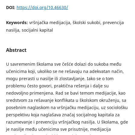
DOI:
https://doi.org/10.46630/
Keywords:
vršnjačka medijacija, školski sukobi, prevencija
nasilja, socijalni kapital
Abstract
U savremenim školama sve češće dolazi do sukoba među
učenicima koji, ukoliko se ne rešavaju na adekvatan način,
mogu prerasti u nasilje ili zlostavljanje. Iako se o tom
problemu često govori, praktična rešenja i dalje su
nedovoljno primenjena. Rad se bavi temom medijacije, kao
sredstvom za rešavanje konflikata u školskom okruženju, sa
posebnim naglaskom na vršnjačku medijaciju, uz sociološku
perspektivu koja naglašava značaj socijalnog kapitala za
razumevanje i prevenciju vršnjačkog nasilja. U školama, gde
je nasilje među učenicima sve prisutnije, medijacija