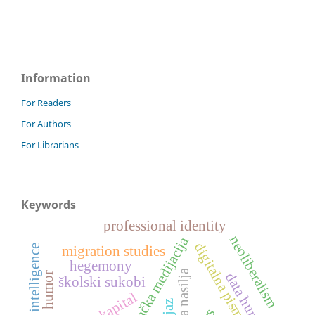
Information
For Readers
For Authors
For Librarians
Keywords
professional identity
neoliberalism
vršnjačka medijacija
digitalna pismenost
artificial intelligence
migration studies
hegemony
data humanism
humor
školski sukobi