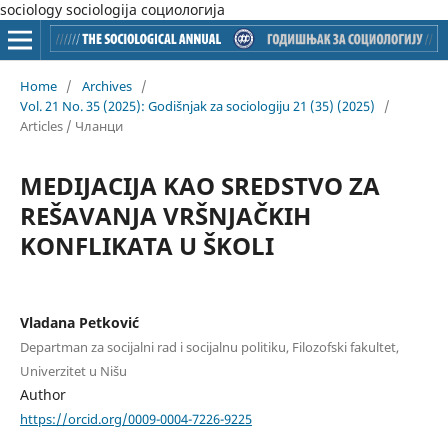
sociology sociologija социологија
Home
/
Archives
/
Vol. 21 No. 35 (2025): Godišnjak za sociologiju 21 (35) (2025)
/
Articles / Чланци
MEDIJACIJA KAO SREDSTVO ZA
REŠAVANJA VRŠNJAČKIH
KONFLIKATA U ŠKOLI
Vladana Petković
Departman za socijalni rad i socijalnu politiku, Filozofski fakultet,
Univerzitet u Nišu
Author
https://orcid.org/0009-0004-7226-9225