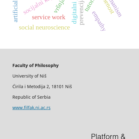
prevencija nasilja
socijalni kapital
digitalni jaz
tutors
empathy
service work
social neuroscience
Faculty of Philosophy
University of Niš
Ćirila i Metodija 2, 18101 Niš
Republic of Serbia
www.filfak.ni.ac.rs