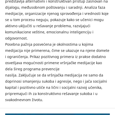
predstavlja alternativni i konstruktivan pristup zasnovan na
dijalogu, međusobnom poštovanju i saradnji. Analiza faza
medijacije, organizacije njenog sprovođenja i vrednosti koje
se u tom procesu neguju, pokazuje kako se učenici mogu
aktivno uključiti u rešavanje problema, razvijajući
komunikacione veštine, emocionalnu inteligenciju i
odgovornost.
Posebna pažnja posvećena je okolnostima u kojima
medijacija nije primerena, čime se ukazuje na njene domete
i ograničenja. Prikaz pozitivnog primera iz prakse dodatno
osvetljava mogućnosti primene vršnjačke medijacije kao
dela šireg programa prevencije
nasilja. Zaključuje se da vršnjačka medijacija ne samo da
doprinosi smanjenju sukoba i agresije, nego i jača socijalni
kapital i pozitivno utiče na lični i socijalni razvoj učenika,
pripremajući ih za konstruktivno rešavanje sukoba i u
svakodnevnom životu.